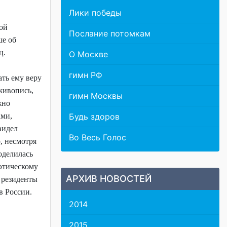
Лики победы
ой
Послание потомкам
ше об
ц.
О Москве
гимн РФ
ать ему веру
живопись,
гимн Москвы
жно
ами,
Будь здоров
видел
Во Весь Голос
, несмотря
оделилась
оэтическому
АРХИВ НОВОСТЕЙ
 резиденты
в России.
2014
2015