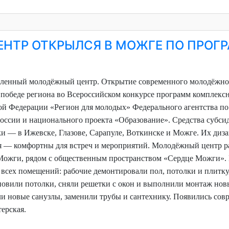
НТР ОТКРЫЛСЯ В МОЖГЕ ПО ПРОГ
вленный молодёжный центр. Открытие современного молодёжно
 победе региона во Всероссийском конкурсе программ комплекс
й Федерации «Регион для молодых» Федерального агентства по
России и национального проекта «Образование».
Средства субси
и — в Ижевске, Глазове, Сарапуле, Воткинске и Можге. Их диз
я — комфортны для встреч и мероприятий.
Молодёжный центр р
 Можги, рядом с общественным пространством «Сердце Можги».
всех помещений: рабочие демонтировали пол, потолки и плитк
ановили потолки, сняли решетки с окон и выполнили монтаж нов
ли новые санузлы, заменили трубы и сантехнику. Появились со
терская.