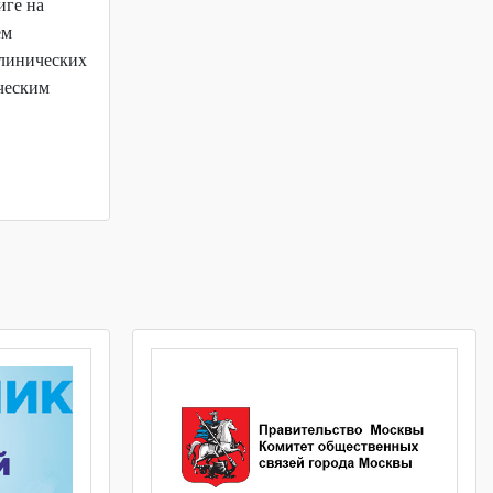
иге на
ем
клинических
ческим