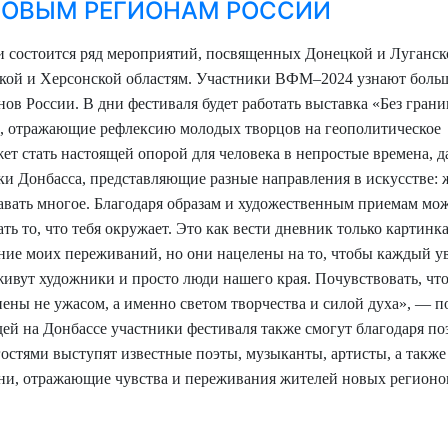
НОВЫМ РЕГИОНАМ РОССИИ
и состоится ряд мероприятий, посвященных Донецкой и Луганск
ской и Херсонской областям. Участники ВФМ–2024 узнают боль
нов России.
В дни фестиваля будет работать выставка «Без грани
ы, отражающие рефлексию молодых творцов на геополитическое
ет стать настоящей опорой для человека в непростые времена, д
ки Донбасса, представляющие разные направления в искусстве: 
авать многое. Благодаря образам и художественным приемам мо
ать то, что тебя окружает. Это как вести дневник только картинк
ие моих переживаний, но они нацелены на то, чтобы каждый у
 живут художники и просто люди нашего края. Почувствовать, что
лнены не ужасом, а именно светом творчества и силой духа», — п
дей на Донбассе участники фестиваля также смогут благодаря п
стями выступят известные поэты, музыканты, артисты, а также
сни, отражающие чувства и переживания жителей новых регионо