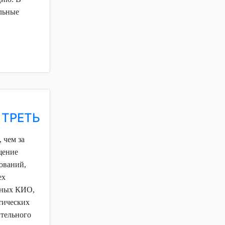
альные
 ТРЕТЬ
 чем за
щение
ований,
ех
енных КИО,
тических
ительного