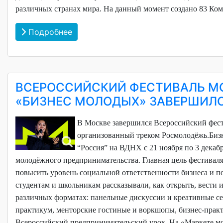
различных странах мира. На данный момент создано 83 Коми
Подробнее
ВСЕРОССИЙСКИЙ ФЕСТИВАЛЬ М
«БИЗНЕС МОЛОДЫХ» ЗАВЕРШИЛ
В Москве завершился Всероссийский ф
организованный треком Росмолодёжь.Биз
“Россия” на ВДНХ с 21 ноября по 3 дека
молодёжного предпринимательства.
Главная цель фестивал
повысить уровень социальной ответственности бизнеса и 
студентам и школьникам рассказывали, как открыть, вести и
различных форматах: панельные дискуссии и креативные се
практикум, менторские гостиные и воркшопы, бизнес-практ
Всероссийский предпринимательский урок.
На «Маркете м