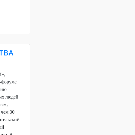
ТВА
Х»,
е-форуме
тию
ых людей,
лям,
 чем 30
ательский
ый
цию. В