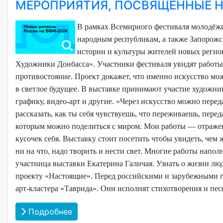
МЕРОПРИЯТИЯ, ПОСВЯЩЁННЫЕ 
В рамках Всемирного фестиваля молодёж
народным республикам, а также Запорож
истории и культуры жителей новых регио
Художники Донбасса». Участники фестиваля увидят работ
противостояние. Проект докажет, что именно искусство мож
в светлое будущее. В выставке принимают участие художни
графику, видео-арт и другие.
«Через искусство можно перед
рассказать, как ты себя чувствуешь, что переживаешь, перед
которым можно поделиться с миром. Мои работы — отражен
кусочек себя. Выставку стоит посетить чтобы увидеть, чем
ни на что, надо творить и нести свет. Многие работы напо
участница выставки Екатерина Галичая.
Узнать о жизни лю
проекту «Настоящие». Перед российскими и зарубежными го
арт-кластера «Таврида». Они исполнят стихотворения и пе
Подробнее