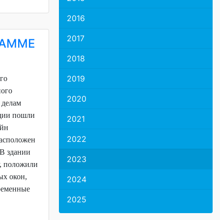
2016
2017
РАММЕ
2018
2019
го
ного
2020
 делам
дии пошли
2021
айн
2022
асположен
 В здании
2023
у, положили
ых окон,
2024
временные
2025