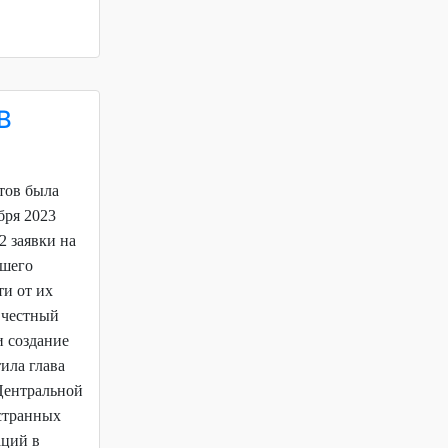
В
тов была
бря 2023
 заявки на
йшего
ти от их
 честный
и создание
ила глава
 Центральной
странных
аций в