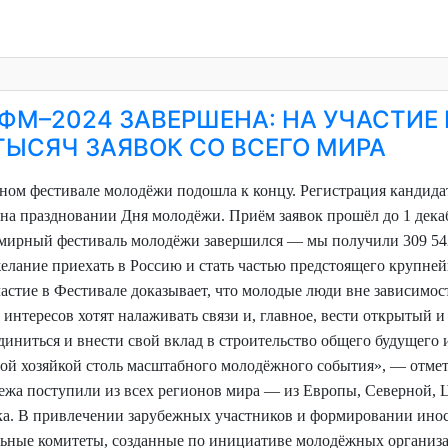
ФМ–2024 ЗАВЕРШЕНА: НА УЧАСТИЕ 
ТЫСЯЧ ЗАЯВОК СО ВСЕГО МИРА
рном фестивале молодёжи подошла к концу. Регистрация кандида
а праздновании Дня молодёжи. Приём заявок прошёл до 1 дека
мирный фестиваль молодёжи завершился — мы получили 309 542
желание приехать в Россию и стать частью предстоящего крупне
астие в Фестивале доказывает, что молодые люди вне зависимос
интересов хотят налаживать связи и, главное, вести открытый и
диниться и внести свой вклад в строительство общего будущего 
ой хозяйкой столь масштабного молодёжного события», — отмет
убежа поступили из всех регионов мира — из Европы, Северной,
а. В привлечении зарубежных участников и формировании ино
ьные комитеты, созданные по инициативе молодёжных организ